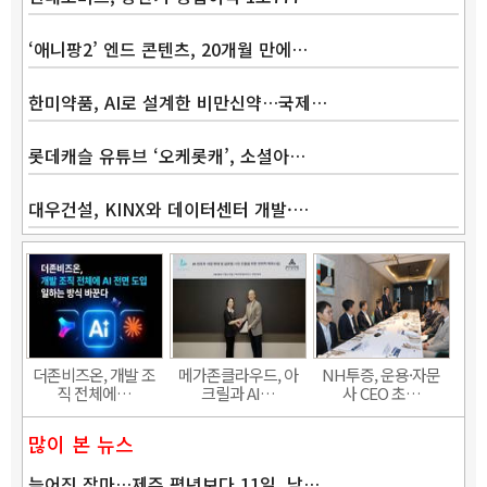
‘애니팡2’ 엔드 콘텐츠, 20개월 만에…
한미약품, AI로 설계한 비만신약…국제…
롯데캐슬 유튜브 ‘오케롯캐’, 소셜아…
대우건설, KINX와 데이터센터 개발·…
더존비즈온, 개발 조
메가존클라우드, 아
NH투증, 운용·자문
직 전체에…
크릴과 AI…
사 CEO 초…
많이 본 뉴스
늦어진 장마…제주 평년보다 11일, 남…