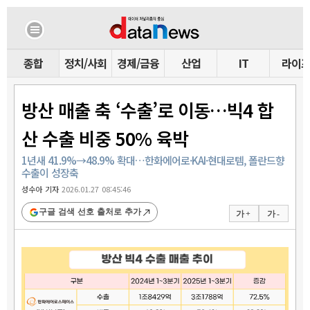
종합
정치/사회
경제/금융
산업
IT
라이
방산 매출 축 ‘수출’로 이동…빅4 합
산 수출 비중 50% 육박
1년새 41.9%→48.9% 확대…한화에어로·KAI·현대로템, 폴란드향
수출이 성장축
성수아 기자
2026.01.27 08:45:46
구글 검색 선호 출처로 추가
가 +
가 -