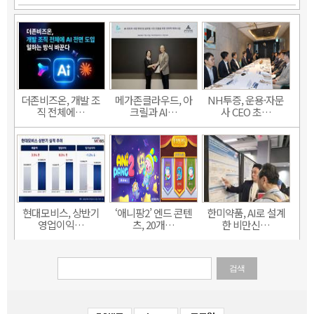
더존비즈온, 개발 조
메가존클라우드, 아
NH투증, 운용·자문
직 전체에…
크릴과 AI…
사 CEO 초…
현대모비스, 상반기
‘애니팡2’ 엔드 콘텐
한미약품, AI로 설계
영업이익…
츠, 20개…
한 비만신…
검색