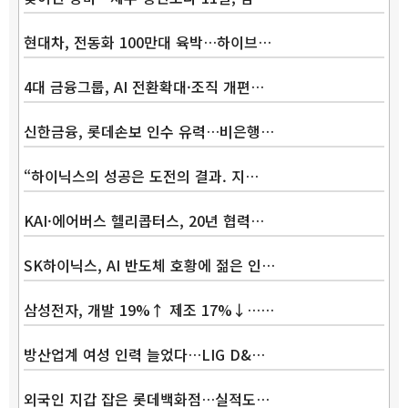
현대차, 전동화 100만대 육박…하이브…
4대 금융그룹, AI 전환확대·조직 개편…
신한금융, 롯데손보 인수 유력…비은행…
“하이닉스의 성공은 도전의 결과. 지…
KAI·에어버스 헬리콥터스, 20년 협력…
SK하이닉스, AI 반도체 호황에 젊은 인…
삼성전자, 개발 19%↑ 제조 17%↓……
방산업계 여성 인력 늘었다…LIG D&…
외국인 지갑 잡은 롯데백화점…실적도…