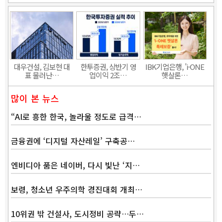
대우건설, 김보현 대
한투증권, 상반기 영
IBK기업은행, 'i-ONE
표 물러난…
업이익 2조…
햇살론…
많이 본 뉴스
“AI로 흥한 한국, 놀라울 정도로 급격…
금융권에 ‘디지털 자산레일’ 구축공…
엔비디아 품은 네이버, 다시 빛난 ‘지…
보령, 청소년 우주의학 경진대회 개최…
10위권 밖 건설사, 도시정비 공략…두…