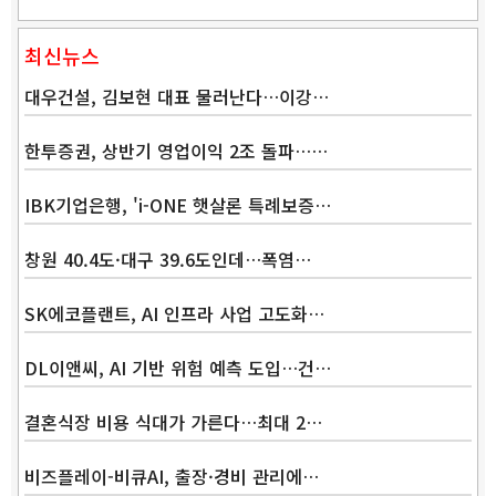
최신뉴스
대우건설, 김보현 대표 물러난다…이강…
한투증권, 상반기 영업이익 2조 돌파……
IBK기업은행, 'i-ONE 햇살론 특례보증…
창원 40.4도·대구 39.6도인데…폭염…
SK에코플랜트, AI 인프라 사업 고도화…
DL이앤씨, AI 기반 위험 예측 도입…건…
결혼식장 비용 식대가 가른다…최대 2…
비즈플레이-비큐AI, 출장·경비 관리에…
Band