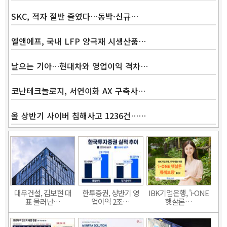
SKC, 적자 절반 줄였다…동박·신규…
엘앤에프, 국내 LFP 양극재 시생산품…
날으는 기아…현대차와 영업이익 격차…
코난테크놀로지, 서연이화 AX 구축사…
올 상반기 사이버 침해사고 1236건……
대우건설, 김보현 대
한투증권, 상반기 영
IBK기업은행, 'i-ONE
표 물러난…
업이익 2조…
햇살론…