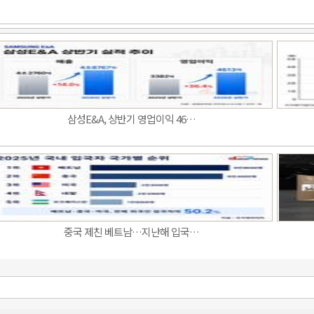
삼성E&A, 상반기 영업이익 46…
중국 제친 베트남…지난해 입국…