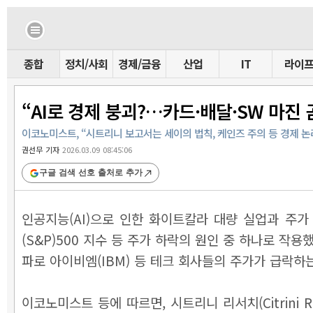
종합
정치/사회
경제/금융
산업
IT
라이
“AI로 경제 붕괴?…카드·배달·SW 마진
이코노미스트, “시트리니 보고서는 세이의 법칙, 케인즈 주의 등 경제 논
권선무 기자
2026.03.09 08:45:06
구글 검색 선호 출처로 추가
인공지능(AI)으로 인한 화이트칼라 대량 실업과 주
(S&P)500 지수 등 주가 하락의 원인 중 하나로 
파로 아이비엠(IBM) 등 테크 회사들의 주가가 급락하
이코노미스트 등에 따르면, 시트리니 리서치(Citrini