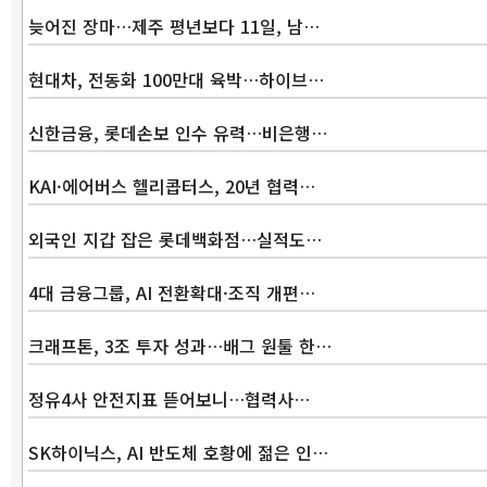
늦어진 장마…제주 평년보다 11일, 남…
현대차, 전동화 100만대 육박…하이브…
신한금융, 롯데손보 인수 유력…비은행…
KAI·에어버스 헬리콥터스, 20년 협력…
외국인 지갑 잡은 롯데백화점…실적도…
4대 금융그룹, AI 전환확대·조직 개편…
크래프톤, 3조 투자 성과…배그 원툴 한…
정유4사 안전지표 뜯어보니…협력사…
SK하이닉스, AI 반도체 호황에 젊은 인…