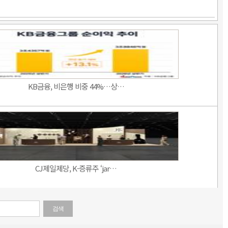
KB금융, 비은행 비중 44%…상…
CJ제일제당, K-증류주 ‘jar…
검색