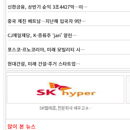
신한금융, 상반기 순익 3조4427억…이…
중국 제친 베트남…지난해 입국자 9만…
CJ제일제당, K-증류주 ‘jari’ 알린…
포스코-르노코리아, 미래 모빌리티 시…
현대건설, 미래 건설·주거 스타트업…
SK텔레콤, 전문회사 세우고 A…
많이 본 뉴스