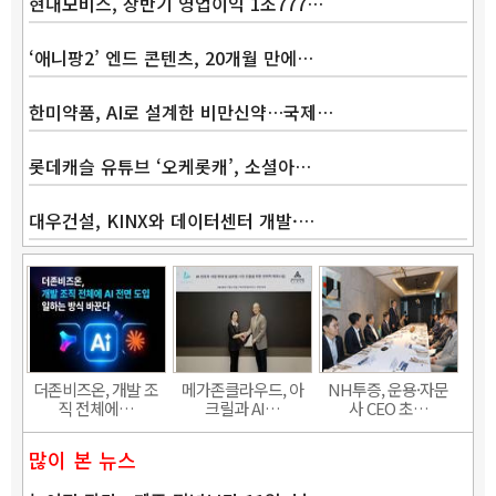
현대모비스, 상반기 영업이익 1조777…
‘애니팡2’ 엔드 콘텐츠, 20개월 만에…
한미약품, AI로 설계한 비만신약…국제…
롯데캐슬 유튜브 ‘오케롯캐’, 소셜아…
대우건설, KINX와 데이터센터 개발·…
Band
더존비즈온, 개발 조
메가존클라우드, 아
NH투증, 운용·자문
직 전체에…
크릴과 AI…
사 CEO 초…
많이 본 뉴스