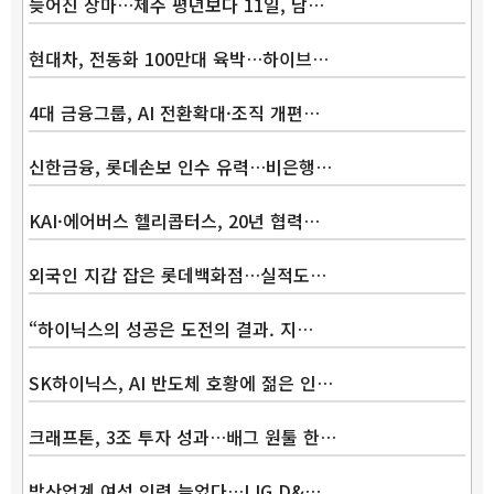
늦어진 장마…제주 평년보다 11일, 남…
현대차, 전동화 100만대 육박…하이브…
4대 금융그룹, AI 전환확대·조직 개편…
신한금융, 롯데손보 인수 유력…비은행…
KAI·에어버스 헬리콥터스, 20년 협력…
외국인 지갑 잡은 롯데백화점…실적도…
“하이닉스의 성공은 도전의 결과. 지…
SK하이닉스, AI 반도체 호황에 젊은 인…
크래프톤, 3조 투자 성과…배그 원툴 한…
방산업계 여성 인력 늘었다…LIG D&…