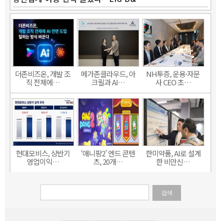
더존비즈온, 개발 조
메가존클라우드, 아
NH투증, 운용·자문
직 전체에…
크릴과 AI…
사 CEO 초…
현대모비스, 상반기
‘애니팡2’ 엔드 콘텐
한미약품, AI로 설계
영업이익…
츠, 20개…
한 비만신…
검색