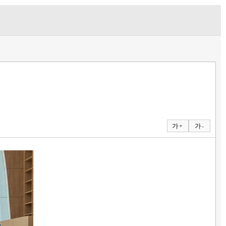
가 +
가 -