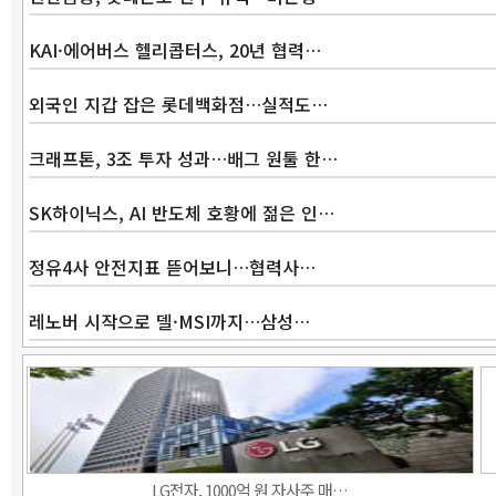
KAI·에어버스 헬리콥터스, 20년 협력…
외국인 지갑 잡은 롯데백화점…실적도…
크래프톤, 3조 투자 성과…배그 원툴 한…
SK하이닉스, AI 반도체 호황에 젊은 인…
정유4사 안전지표 뜯어보니…협력사…
레노버 시작으로 델·MSI까지…삼성…
LG전자, 1000억 원 자사주 매…