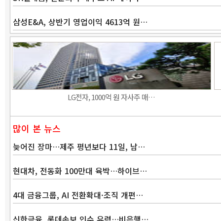
삼성E&A, 상반기 영업이익 4613억 원…
LG전자, 1000억 원 자사주 매…
많이 본 뉴스
늦어진 장마…제주 평년보다 11일, 남…
현대차, 전동화 100만대 육박…하이브…
4대 금융그룹, AI 전환확대·조직 개편…
신한금융, 롯데손보 인수 유력…비은행…