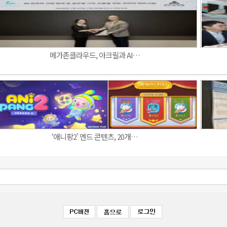
메가존클라우드, 아크릴과 AI…
‘애니팡2’ 엔드 콘텐츠, 20개…