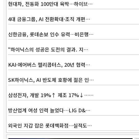
현대차, 전동화 100만대 육박…하이브…
4대 금융그룹, AI 전환확대·조직 개편…
신한금융, 롯데손보 인수 유력…비은행…
“하이닉스의 성공은 도전의 결과. 지…
KAI·에어버스 헬리콥터스, 20년 협력…
SK하이닉스, AI 반도체 호황에 젊은 인…
삼성전자, 개발 19%↑ 제조 17%↓……
방산업계 여성 인력 늘었다…LIG D&…
외국인 지갑 잡은 롯데백화점…실적도…