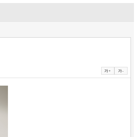
가 +
가 -