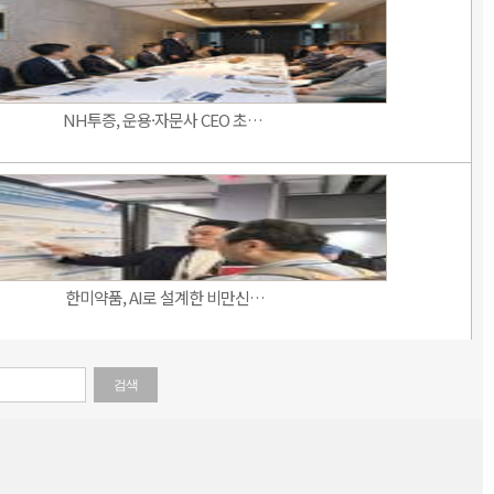
NH투증, 운용·자문사 CEO 초…
한미약품, AI로 설계한 비만신…
검색