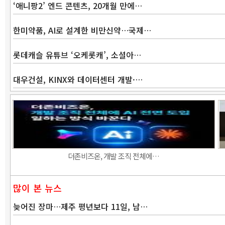
‘애니팡2’ 엔드 콘텐츠, 20개월 만에…
한미약품, AI로 설계한 비만신약…국제…
롯데캐슬 유튜브 ‘오케롯캐’, 소셜아…
대우건설, KINX와 데이터센터 개발·…
더존비즈온, 개발 조직 전체에…
많이 본 뉴스
늦어진 장마…제주 평년보다 11일, 남…